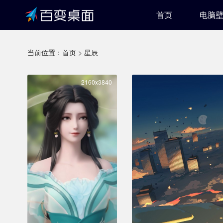
首页
电脑
当前位置：
首页
>
星辰
2160x3840