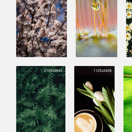
2160x3840
1125x2436