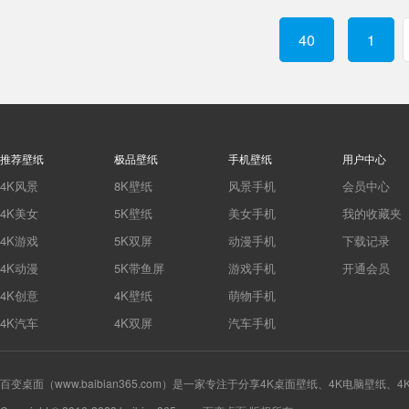
40
1
推荐壁纸
极品壁纸
手机壁纸
用户中心
4K风景
8K壁纸
风景手机
会员中心
4K美女
5K壁纸
美女手机
我的收藏夹
4K游戏
5K双屏
动漫手机
下载记录
4K动漫
5K带鱼屏
游戏手机
开通会员
4K创意
4K壁纸
萌物手机
4K汽车
4K双屏
汽车手机
百变桌面（www.baibian365.com）是一家专注于分享4K桌面壁纸、4K电脑壁纸