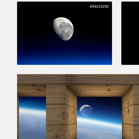
4940x3292