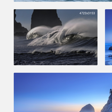
4723x3153