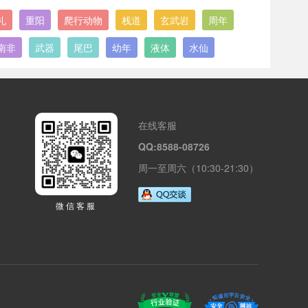
礼
重阳
爬行动物
栈道
玄武岩
周年
南非
武器
尾巴
幼年
液体
水仙
在线客服
QQ:8588-08726
周一至周六（10:30-21:30）
微信客服