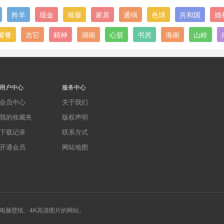
羚羊
现金
璀璨
家居
通缉
色球
共和国
婚
饕餮
吉它
精神
湖南
心脏
书房
海南
山岭
用户中心
服务中心
会员中心
关于我们
我的收藏夹
版权声明
下载记录
联系方式
开通会员
网站地图
、4K电脑壁纸、4K高清图片的网站。