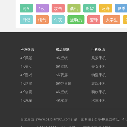
同学
台灯
攻击
战机
愿望
泛舟
夏季
日记
缅甸
午夜
运动员
变种
大学生
推荐壁纸
极品壁纸
手机壁纸
4K风景
8K壁纸
风景手机
4K美女
5K壁纸
美女手机
4K游戏
5K双屏
动漫手机
4K动漫
5K带鱼屏
游戏手机
4K创意
4K壁纸
萌物手机
4K汽车
4K双屏
汽车手机
百变桌面（www.baibian365.com）是一家专注于分享4K桌面壁纸