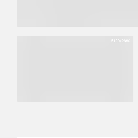
5120x2880