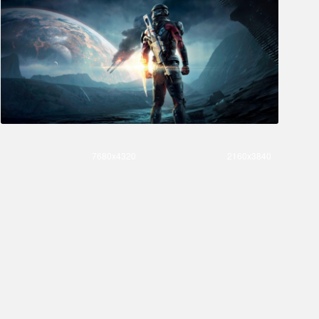
7680x4320
2160x3840