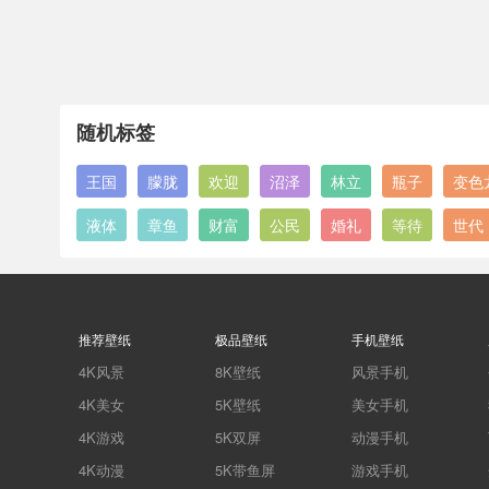
随机标签
王国
朦胧
欢迎
沼泽
林立
瓶子
变色
液体
章鱼
财富
公民
婚礼
等待
世代
推荐壁纸
极品壁纸
手机壁纸
4K风景
8K壁纸
风景手机
4K美女
5K壁纸
美女手机
4K游戏
5K双屏
动漫手机
4K动漫
5K带鱼屏
游戏手机