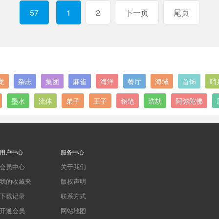
57
1
2
下一页
尾页
龙
杂志
集团
麻雀
海洋
餐厅
海域
首饰
哨
墨水
流体
弟子
王子
钢笔
浩劫
阿弥陀佛
用户中心
服务中心
会员中心
关于我们
我的收藏夹
版权声明
下载记录
联系方式
开通会员
网站地图