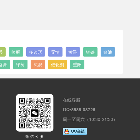
兵
唤醒
多边形
无情
黄昏
钢铁
酱油
唇膏
绿荫
流浪
催化剂
重阳
在线客服
QQ:8588-08726
周一至周六（10:30-21:30）
微信客服