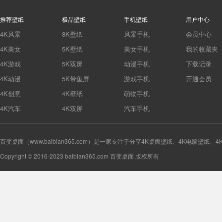
推荐壁纸
极品壁纸
手机壁纸
用户中心
4K风景
8K壁纸
风景手机
会员中心
4K美女
5K壁纸
美女手机
我的收藏夹
4K游戏
5K双屏
动漫手机
下载记录
4K动漫
5K带鱼屏
游戏手机
开通会员
4K创意
4K壁纸
萌物手机
4K汽车
4K双屏
汽车手机
百变桌面（www.baibian365.com）是一家专注于分享4K桌面壁纸、4K电脑壁纸
Copyright © 2016-2023 baibian365.com 百变桌面 版权所有