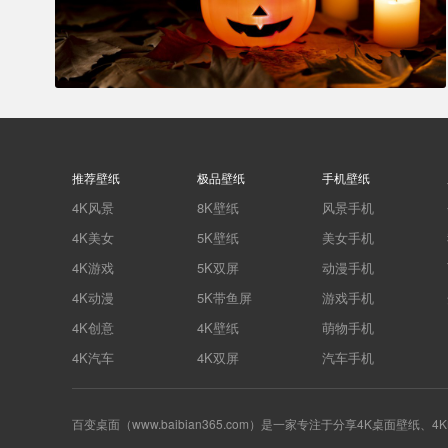
推荐壁纸
极品壁纸
手机壁纸
4K风景
8K壁纸
风景手机
4K美女
5K壁纸
美女手机
4K游戏
5K双屏
动漫手机
4K动漫
5K带鱼屏
游戏手机
4K创意
4K壁纸
萌物手机
4K汽车
4K双屏
汽车手机
百变桌面（www.baibian365.com）是一家专注于分享4K桌面壁纸