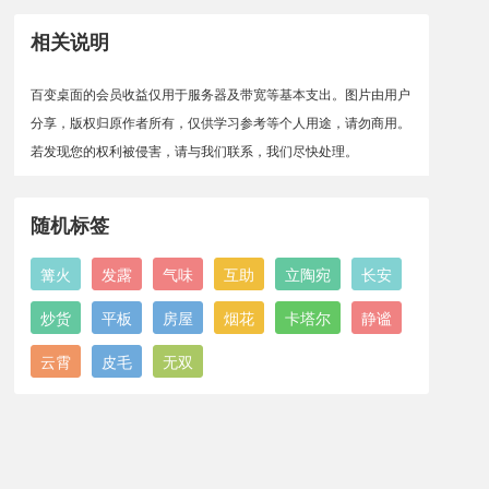
相关说明
百变桌面的会员收益仅用于服务器及带宽等基本支出。图片由用户
分享，版权归原作者所有，仅供学习参考等个人用途，请勿商用。
若发现您的权利被侵害，请与我们联系，我们尽快处理。
随机标签
篝火
发露
气味
互助
立陶宛
长安
炒货
平板
房屋
烟花
卡塔尔
静谧
云霄
皮毛
无双