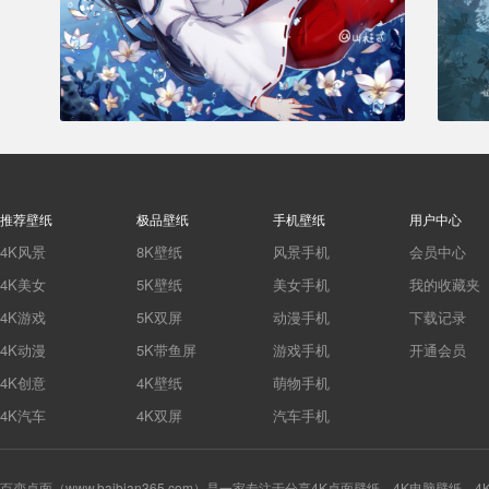
推荐壁纸
极品壁纸
手机壁纸
用户中心
4K风景
8K壁纸
风景手机
会员中心
4K美女
5K壁纸
美女手机
我的收藏夹
4K游戏
5K双屏
动漫手机
下载记录
4K动漫
5K带鱼屏
游戏手机
开通会员
4K创意
4K壁纸
萌物手机
4K汽车
4K双屏
汽车手机
百变桌面（www.baibian365.com）是一家专注于分享4K桌面壁纸、4K电脑壁纸