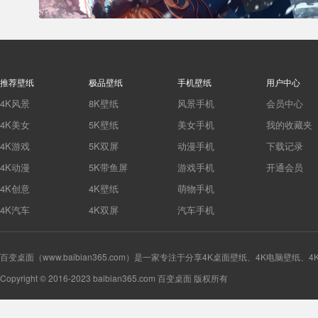
推荐壁纸
极品壁纸
手机壁纸
用户中心
4K风景
8K壁纸
风景手机
会员中心
4K美女
5K壁纸
美女手机
我的收藏夹
4K游戏
5K双屏
动漫手机
下载记录
4K动漫
5K带鱼屏
游戏手机
开通会员
4K创意
4K壁纸
萌物手机
4K汽车
4K双屏
汽车手机
百变桌面（www.baibian365.com）是一家专注于分享4K桌面壁纸、4K电脑壁纸
Copyright © 2016-2023 baibian365.com 百变桌面 版权所有