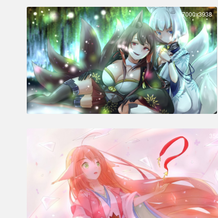
7000x3938
35