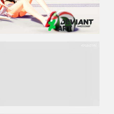
4202x2160