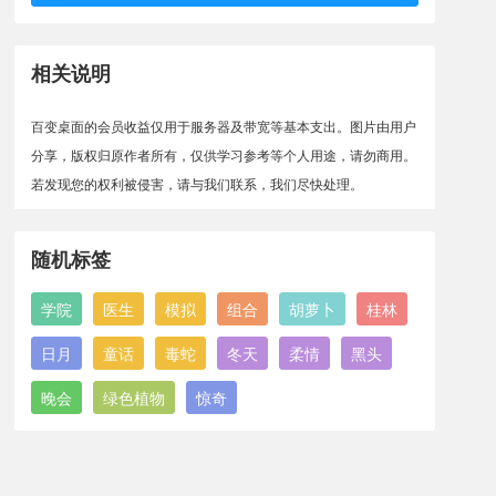
相关说明
百变桌面的会员收益仅用于服务器及带宽等基本支出。图片由用户
分享，版权归原作者所有，仅供学习参考等个人用途，请勿商用。
若发现您的权利被侵害，请与我们联系，我们尽快处理。
随机标签
学院
医生
模拟
组合
胡萝卜
桂林
日月
童话
毒蛇
冬天
柔情
黑头
晚会
绿色植物
惊奇